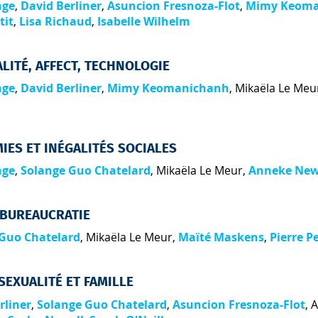
nge
,
David Berliner
,
Asuncion Fresnoza-Flot
,
Mimy Keoma
tit
,
Lisa Richaud
,
Isabelle Wilhelm
LITÉ, AFFECT, TECHNOLOGIE
nge
,
David Berliner
,
Mimy Keomanichanh
,
Mikaëla Le Meu
IES ET INÉGALITÉS SOCIALES
nge
,
Solange Guo Chatelard
,
Mikaëla Le Meur
,
Anneke Ne
 BUREAUCRATIE
 Guo Chatelard
,
Mikaëla Le Meur
,
Maïté Maskens
,
Pierre Pe
SEXUALITÉ ET FAMILLE
rliner
,
Solange Guo Chatelard
,
Asuncion Fresnoza-Flot
,
A