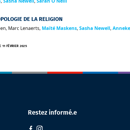
n
,
Sasha Newell
,
Sarah O'Neill
POLOGIE DE LA RELIGION
nen
,
Marc Lenaerts
,
Maïté Maskens
,
Sasha Newell
,
Annek
E 11 FÉVRIER 2025
Restez informé.e