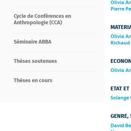
Olivia A
Pierre Pe
Cycle de Conférences en
Anthropologie (CCA)
MATERIA
Olivia A
Séminaire ABBA
Richaud
ECONOM
Thèses soutenues
Olivia A
Thèses en cours
ETAT ET
Solange
GENRE, 
David Be