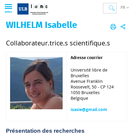
FR
MENU
WILHELM Isabelle
LAMC
FR
Membres
Corps scientifique
Collaborateur.trice.s scientifique.s
Collaborateur.trice.s scientifique.s
Adresse courrier
Université libre de
Bruxelles
Avenue Franklin
Roosevelt, 50 - CP 124
1050 Bruxelles
Belgique
isasie@gmail.com
Présentation des recherches