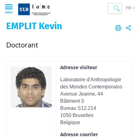
FR
MENU
EMPLIT Kevin
LAMC
FR
Membres
Corps scientifique
Doctorant.e.s
Doctorant
Adresse visiteur
Laboratoire d'Anthropologie
des Mondes Contemporains
Avenue Jeanne, 44
Bâtiment S
Bureau S12.214
1050 Bruxelles
Belgique
Adresse courrier