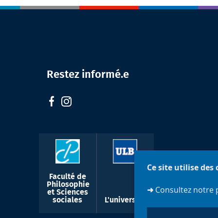
Restez informé.e
Ce site utilise des
Faculté de
Philosophie
➜
Consultez notre 
et Sciences
sociales
L'université